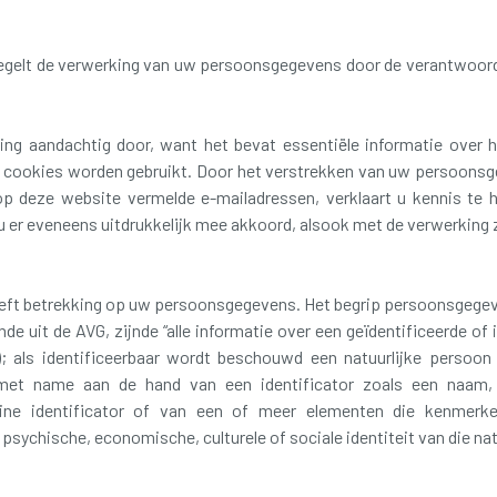
 regelt de verwerking van uw persoonsgegevens door de verantwoord
ring aandachtig door, want het bevat essentiële informatie ove
 cookies worden gebruikt. Door het verstrekken van uw persoons
op deze website vermelde e-mailadressen, verklaart u kennis t
 u er eveneens uitdrukkelijk mee akkoord, alsook met de verwerking z
eeft betrekking op uw persoonsgegevens. Het begrip persoonsgege
de uit de AVG, zijnde “alle informatie over een geïdentificeerde of i
; als identificeerbaar wordt beschouwd een natuurlijke persoon 
 met name aan de hand van een identificator zoals een naam, 
line identificator of van een of meer elementen die kenmerke
 psychische, economische, culturele of sociale identiteit van die nat