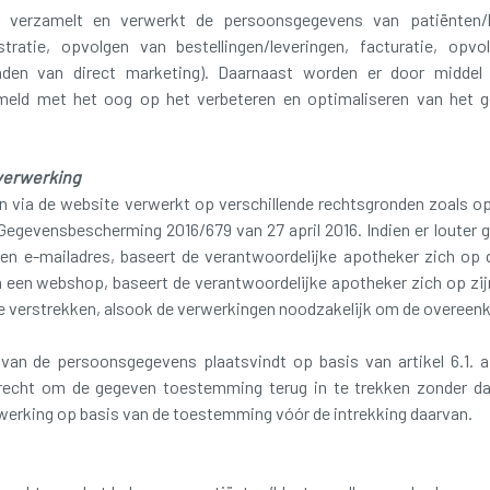
 verzamelt en verwerkt de persoonsgegevens van patiënten/k
stratie, opvolgen van bestellingen/leveringen, facturatie, opvol
enden van direct marketing). Daarnaast worden er door middel 
eld met het oog op het verbeteren en optimaliseren van het g
verwerking
via de website verwerkt op verschillende rechtsgronden zoals opg
egevensbescherming 2016/679 van 27 april 2016. Indien er louter
een e-mailadres, baseert de verantwoordelijke apotheker zich op 
een webshop, baseert de verantwoordelijke apotheker zich op zijn
 verstrekken, alsook de verwerkingen noodzakelijk om de overeenk
 van de persoonsgegevens plaatsvindt op basis van artikel 6.1. a
 recht om de gegeven toestemming terug in te trekken zonder da
werking op basis van de toestemming vóór de intrekking daarvan.