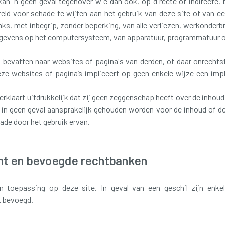
n in geen geval tegenover wie dan ook, op directe of indirecte, 
eld voor schade te wijten aan het gebruik van deze site of van ee
inks, met inbegrip, zonder beperking, van alle verliezen, werkonder
gevens op het computersysteem, van apparatuur, programmatuur of 
 bevatten naar websites of pagina's van derden, of daar onrechts
eze websites of pagina’s impliceert op geen enkele wijze een imp
rklaart uitdrukkelijk dat zij geen zeggenschap heeft over de inhou
 in geen geval aansprakelijk gehouden worden voor de inhoud of d
ade door het gebruik ervan.
cht en bevoegde rechtbanken
n toepassing op deze site. In geval van een geschil zijn enke
t bevoegd.