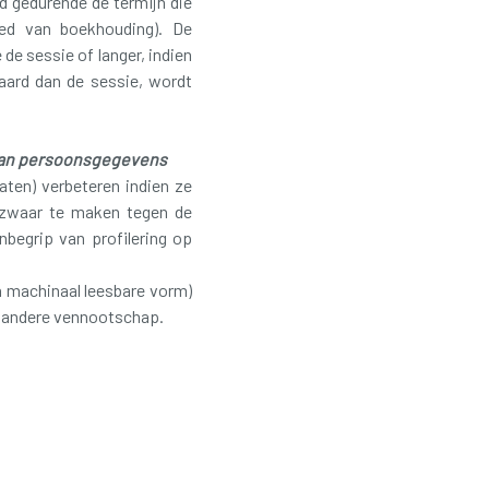
 gedurende de termijn die
ied van boekhouding). De
e sessie of langer, indien
aard dan de sessie, wordt
 van persoonsgegevens
aten) verbeteren indien ze
bezwaar te maken tegen de
nbegrip van profilering op
n machinaal leesbare vorm)
n andere vennootschap.