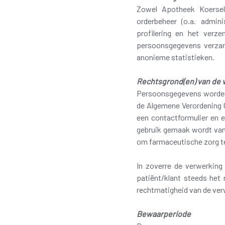
Zowel Apotheek Koersel
orderbeheer (o.a. admini
profilering en het verz
persoonsgegevens verzam
anonieme statistieken.
Rechtsgrond(en) van de 
Persoonsgegevens worden 
de Algemene Verordening G
een contactformulier en 
gebruik gemaak wordt van 
om farmaceutische zorg te
In zoverre de verwerking
patiënt/klant steeds het
rechtmatigheid van de ver
Bewaarperiode