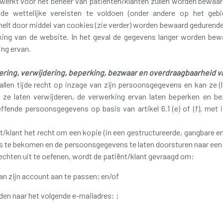
erkt voor het beheer van patiënten/klanten zullen worden bewaard
de wettelijke vereisten te voldoen (onder andere op het geb
t door middel van cookies (zie verder) worden bewaard gedurende d
king van de website. In het geval de gegevens langer worden bew
ing ervan.
tering, verwijdering, beperking, bezwaar en overdraagbaarheid
 allen tijde recht op inzage van zijn persoonsgegevens en kan ze (l
jn, ze laten verwijderen, de verwerking ervan laten beperken en 
fende persoonsgegevens op basis van artikel 6.1 (e) of (f), met i
t/klant het recht om een kopie (in een gestructureerde, gangbare e
s te bekomen en de persoonsgegevens te laten doorsturen naar ee
chten uit te oefenen, wordt de patiënt/klant gevraagd om:
van zijn account aan te passen; en/of
den naar het volgende e-mailadres: ;