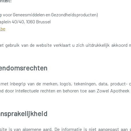
iteit:
p voor Geneesmiddelen en Gezondheidsproducten)
taplein 40/40, 1060 Brussel
.be
et gebruik van de website verklaart u zich uitdrukkelijk akkoord
igendomsrechten
met inbegrip van de merken, logo’s, tekeningen, data, product- 
rmd door intellectuele rechten en behoren toe aan Zowel Apotheek
ansprakelijkheid
ite is van algemene aard. De informatie is niet aangepast aan p