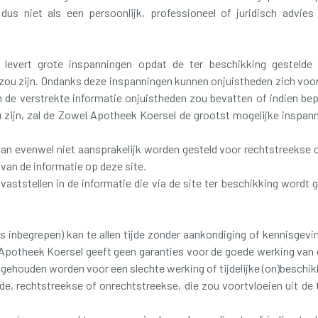
us niet als een persoonlijk, professioneel of juridisch advie
evert grote inspanningen opdat de ter beschikking gestelde in
zou zijn. Ondanks deze inspanningen kunnen onjuistheden zich voor
en de verstrekte informatie onjuistheden zou bevatten of indien bep
 zijn, zal de Zowel Apotheek Koersel de grootst mogelijke inspann
an evenwel niet aansprakelijk worden gesteld voor rechtstreekse 
 van de informatie op deze site.
vaststellen in de informatie die via de site ter beschikking wordt 
ks inbegrepen) kan te allen tijde zonder aankondiging of kennisgev
Apotheek Koersel geeft geen garanties voor de goede werking van 
 gehouden worden voor een slechte werking of tijdelijke (on)beschi
e, rechtstreekse of onrechtstreekse, die zou voortvloeien uit de 