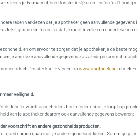
ker steeds je Farmaceutisch Dossier inkijken en indien je dit nodig v
ndere reden verkiezen dat je apotheker geen aanvullende gegevens in
en.
Je krijgt dan een formulier dat je moet invullen en ondertekenen 
 gezondheid, en om ervoor te zorgen dat je apotheker je de beste mo
n we je aan deze aanvullende gegevens zo volledig en correct mogel
Farmaceutisch Dossier kun je vinden op
www.apotheek.be
rubriek Fo
meer veiligheid.
sch dossier wordt aangeboden, hoe minder risico je loopt op pro
ndheid kan je apotheker daarom ook aanvullende gegevens bewaren:
er voorschrift en andere gezondheidsproducten.
 niet goed samen gaan met je andere geneesmiddelen.
Sommige pijnst