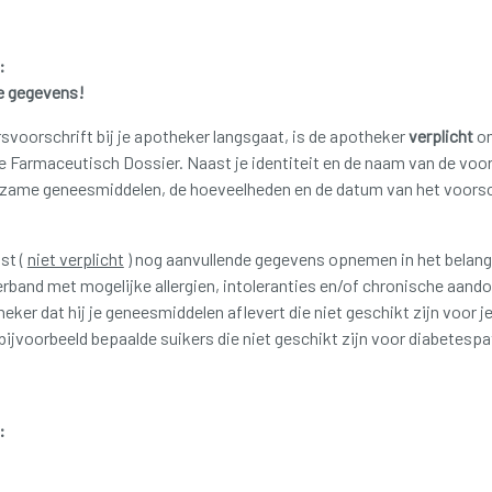
:
e gegevens!
voorschrift bij je apotheker langsgaat, is de apotheker
verplicht
om
 je Farmaceutisch Dossier.
Naast je identiteit en de naam van de voo
zame geneesmiddelen, de hoeveelheden en de datum van het voorsch
st (
niet verplicht
) nog aanvullende gegevens opnemen in het belang
rband met mogelijke allergien, intoleranties en/of chronische aando
ker dat hij je geneesmiddelen aflevert die niet geschikt zijn voor j
jvoorbeeld bepaalde suikers die niet geschikt zijn voor diabetespa
: