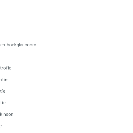
oten-hoekglaucoom
trofie
ntie
tie
tie
rkinson
e