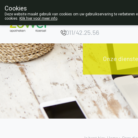
Cookies
Opgelet:
Deze website maakt gebruik van cookies om uw gebruikservaring te verbeteren en
cookies.
Klik hier voor meer info
.
NIEUW ADRES!
011/42.25.56
Onze dienst
Je bent hier: Home >
Onze die