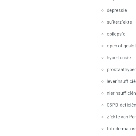
depressie
suikerziekte
epilepsie
open of gesl
hypertensie
prostaathyper
leverinsufficië
nierinsufficiën
G6PD-deficiën
Ziekte van Pa
fotodermatos