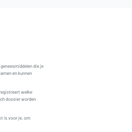
le geneesmiddelen die je
samen en kunnen
registreert welke
sch dossier worden
t is voor je, om