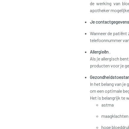
de werking van blo
apotheker mogelijke
Je contactgegeven
Wanneer de patiënt 
telefoonnummer va
Allergieën
.
Als je allergisch be
producten voor je ge
Gezondheidstoestan
In het belang van je 
om een optimale beg
Het is belangrijk te w
astma
maagklachten
hoge bloeddru