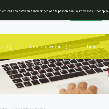
 om onze diensten en aanbiedingen aan te passen aan uw interesses. Door op deze w
Wachtdienst
Vandaag
gesloten
en
Goed om weten
Contact
nsten
>
Farmaceutisch Dossier