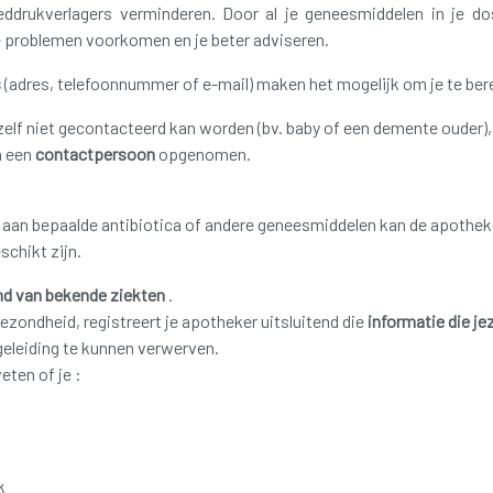
eddrukverlagers verminderen.
Door al je geneesmiddelen in je d
 problemen voorkomen en je beter adviseren.
s
(adres, telefoonnummer of e-mail) maken het mogelijk om je te bere
zelf niet gecontacteerd kan worden (bv. baby of een demente ouder)
n een
contactpersoon
opgenomen.
nt aan bepaalde antibiotica of andere geneesmiddelen kan de apothek
schikt zijn.
d van bekende ziekten
.
gezondheid, registreert je apotheker uitsluitend die
informatie die je
eleiding te kunnen verwerven.
eten of je :
k