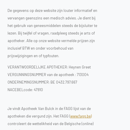
De gegevens op deze website zijn louter informatief en
vervangen geenszins een medisch advies. Je dient bij
het gebruik van geneesmiddelen steeds de bijsluiter te
lezen. Bij twijfel of vragen, raadpleeg steeds je arts of
apotheker. Alle op onze website vermelde prijzen zijn
inclusief BTW en onder voorbehoud van
prijswijzigingen en of typfouten.
VERANTWOORDELIJKE APOTHEKER: Heynen Greet
VERGUNNINGSNUMMER van de apotheek :
713004
ONDERNEMINGSNUMMER:
BE 0432.797.667
NACEBELcode: 47910
Je vindt Apotheek Van Bulck in de FAGG lijst van de
apotheken die vergund zijn. Het FAGG (
www.fagg.be)
controleert de wettelikheid van de Belgische (online)