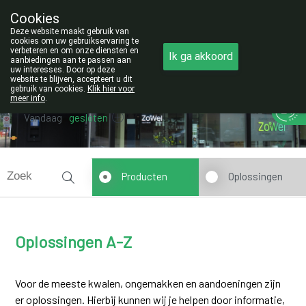
Cookies
Opgelet:
Deze website maakt gebruik van
NIEUW ADRES!
cookies om uw gebruikservaring te
verbeteren en om onze diensten en
Ik ga akkoord
011/42.25.56
aanbiedingen aan te passen aan
uw interesses. Door op deze
website te blijven, accepteert u dit
gebruik van cookies.
Klik hier voor
meer info
.
Vandaag
gesloten
Producten
Oplossingen
Oplossingen A-Z
Voor de meeste kwalen, ongemakken en aandoeningen zijn
er oplossingen. Hierbij kunnen wij je helpen door informatie,