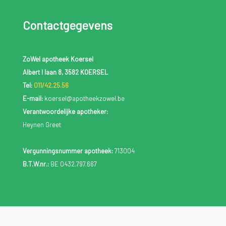
Contactgegevens
ZoWel apotheek Koersel
Albert I laan 8, 3582 KOERSEL
Tel:
011/42.25.56
E-mail:
koersel@apotheekzowel.be
Verantwoordelijke apotheker:
Heynen Greet
Vergunningsnummer apotheek:
713004
B.T.W.nr.:
BE 0432.797.667