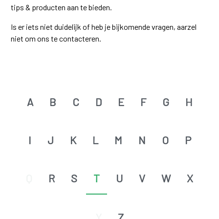
tips & producten aan te bieden.
Is er iets niet duidelijk of heb je bijkomende vragen, aarzel
niet om ons te contacteren.
A
B
C
D
E
F
G
H
I
J
K
L
M
N
O
P
Q
R
S
T
U
V
W
X
Y
Z