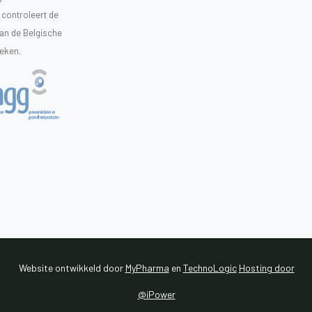
controleert de
van de Belgische
heken.
Website ontwikkeld door
MyPharma
en
TechnoLogic
Hosting door
@iPower