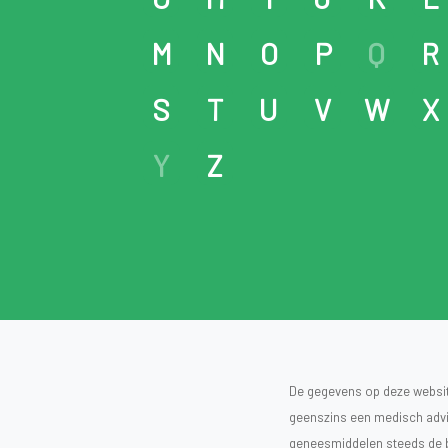
M
N
O
P
Q
R
S
T
U
V
W
X
Y
Z
De gegevens op deze website
geenszins een medisch advie
geneesmiddelen steeds de bijs