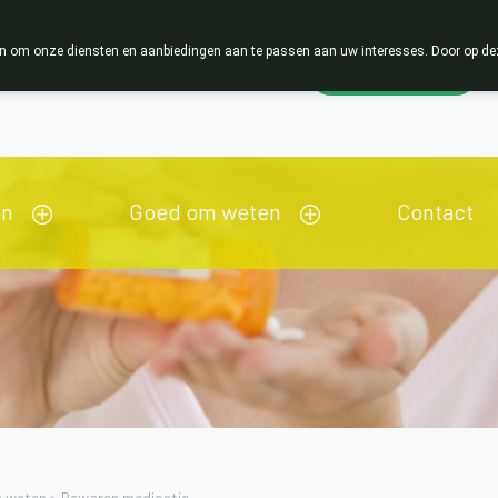
 om onze diensten en aanbiedingen aan te passen aan uw interesses. Door op deze w
Wachtdienst
esloten
en
Goed om weten
Contact
 weten
>
Bewaren medicatie