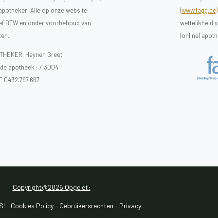
 apotheker. Alle op onze website
(
www.fagg.be)
sief BTW en onder voorbehoud van
wettelikheid 
ten.
(online) apot
HEKER: Heynen Greet
e apotheek :
713004
E 0432.797.667
Copyright@2026 Opgelet:
S!
-
Cookies Policy
-
Gebruikersrechten
-
Privacy