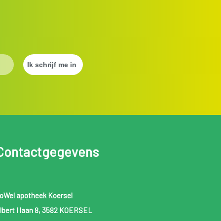
Contactgegevens
oWel apotheek Koersel
lbert I laan 8, 3582 KOERSEL