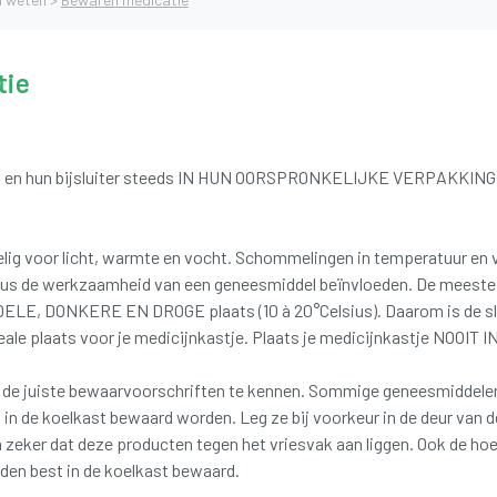
tie
n en hun bijsluiter steeds IN HUN OORSPRONKELIJKE VERPAKKING 
lig voor licht, warmte en vocht. Schommelingen in temperatuur en 
dus de werkzaamheid van een geneesmiddel beïnvloeden. De meest
ELE, DONKERE EN DROGE plaats (10 à 20°Celsius). Daarom is de sl
ideale plaats voor je medicijnkastje. Plaats je medicijnkastje NOO
m de juiste bewaarvoorschriften te kennen. Sommige geneesmiddelen 
 in de koelkast bewaard worden. Leg ze bij voorkeur in de deur van d
 zeker dat deze producten tegen het vriesvak aan liggen. Ook de hoe
den best in de koelkast bewaard.