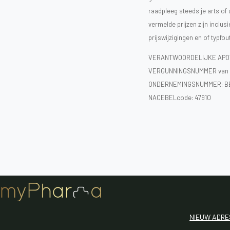
raadpleeg steeds je arts of
vermelde prijzen zijn inclu
prijswijzigingen en of typfou
VERANTWOORDELIJKE APOT
VERGUNNINGSNUMMER van d
ONDERNEMINGSNUMMER:
B
NACEBELcode: 47910
NIEUW ADRE