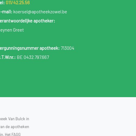
el:
011/42.25.56
-mail:
koersel@apotheekzowel.be
erantwoordelijke apotheker:
eynen Greet
ergunningsnummer apotheek:
713004
.T.W.nr.:
BE 0432.797.667
heek Van Bulck in
 van de apotheken
ijn. Het FAGG