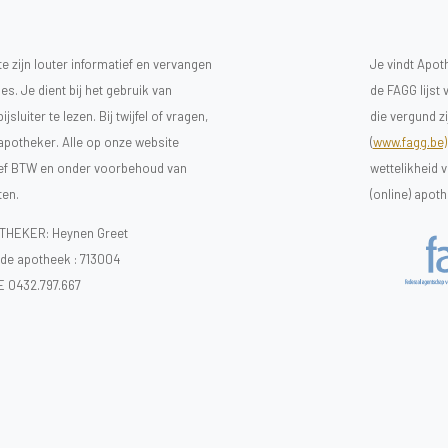
 zijn louter informatief en vervangen
Je vindt Apot
s. Je dient bij het gebruik van
de FAGG lijst
luiter te lezen. Bij twijfel of vragen,
die vergund z
 apotheker. Alle op onze website
(
www.fagg.be)
sief BTW en onder voorbehoud van
wettelikheid 
ten.
(online) apot
HEKER: Heynen Greet
e apotheek :
713004
E 0432.797.667