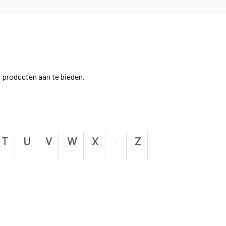
 producten aan te bieden.
T
U
V
W
X
Y
Z