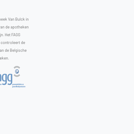
heek Van Bulck in
 van de apotheken
ijn. Het FAGG
controleert de
van de Belgische
heken.