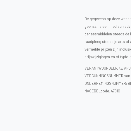
De gegevens op deze website
geenszins een medisch advie
geneesmiddelen steeds de bijs
raadpleeg steeds je arts of
vermelde prijzen zijn inclu
prijswijzigingen en of typfou
VERANTWOORDELIJKE APOT
VERGUNNINGSNUMMER van d
ONDERNEMINGSNUMMER:
B
NACEBELcode: 47910