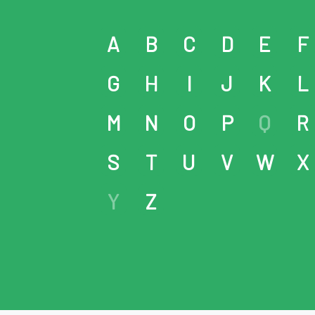
A
B
C
D
E
F
G
H
I
J
K
L
M
N
O
P
Q
R
S
T
U
V
W
X
Y
Z