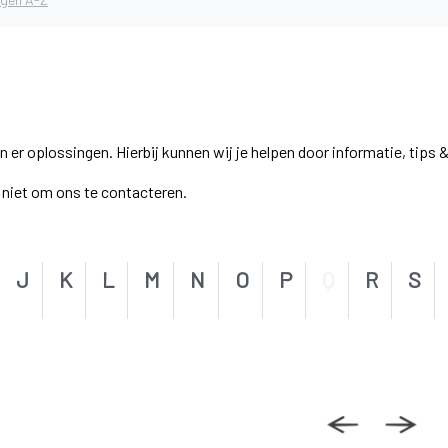
r oplossingen. Hierbij kunnen wij je helpen door informatie, tips &
el niet om ons te contacteren.
J
K
L
M
N
O
P
Q
R
S