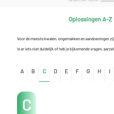
Oplossingen A-Z
Voor de meeste kwalen, ongemakken en aandoeningen zijn e
Is er iets niet duidelijk of heb je bijkomende vragen, aarz
A
B
C
D
E
F
G
H
I
C