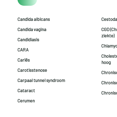
Candida albicans
Cestod
Candida vagina
CGD (Ch
ziekte)
Candidiasis
Chlamyd
CARA
Choleste
Cariës
hoog
Carotisstenose
Chronis
Carpaal tunnel syndroom
Chronis
Cataract
Chronis
Cerumen