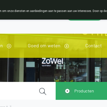
 om onze diensten en aanbiedingen aan te passen aan uw interesses. Door op deze w
Wachtdienst
Nu
gesloten
opent om 13u30
en
Goed om weten
Contact
Producten
ngen A-Z