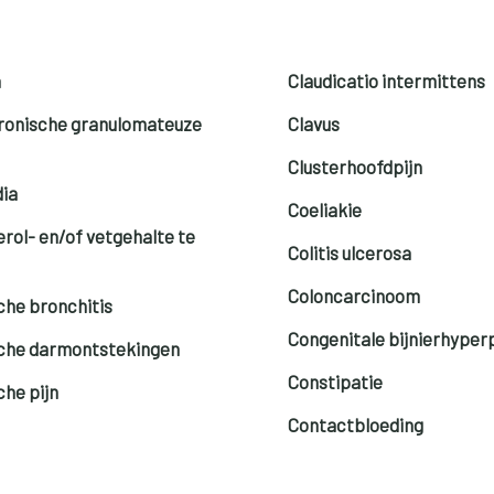
a
Claudicatio intermittens
ronische granulomateuze
Clavus
Clusterhoofdpijn
ia
Coeliakie
rol- en/of vetgehalte te
Colitis ulcerosa
Coloncarcinoom
che bronchitis
Congenitale bijnierhyper
che darmontstekingen
Constipatie
che pijn
Contactbloeding