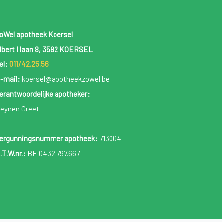
oWel apotheek Koersel
lbert I laan 8, 3582 KOERSEL
el:
011/42.25.56
-mail:
koersel@apotheekzowel.be
erantwoordelijke apotheker:
eynen Greet
ergunningsnummer apotheek:
713004
.T.W.nr.:
BE 0432.797.667