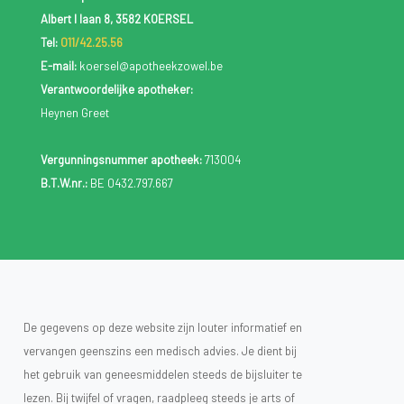
Albert I laan 8, 3582 KOERSEL
Tel:
011/42.25.56
E-mail:
koersel@apotheekzowel.be
Verantwoordelijke apotheker:
Heynen Greet
Vergunningsnummer apotheek:
713004
B.T.W.nr.:
BE 0432.797.667
De gegevens op deze website zijn louter informatief en
vervangen geenszins een medisch advies. Je dient bij
het gebruik van geneesmiddelen steeds de bijsluiter te
lezen. Bij twijfel of vragen, raadpleeg steeds je arts of