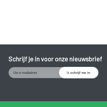
klachten en hoe gunstiger het verloop van de ziekte.
Roken lijkt een gunstig effect te hebben bij colitis ulcerosa,
waarom is niet duidelijk. Omwille van de schadelijke effecten
van roken is het echter ook voor patiënten met colitis
ulcerosa sterk aanbevolen om niet te roken.
Schrijf je in voor onze nieuwsbrief