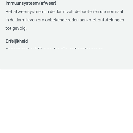
Immuunsysteem (afweer)
Het afweersysteem in de darm valt de bacteriën die normaal
in de darm leven om onbekende reden aan, met ontstekingen
tot gevolg.
Erfelijkheid
Mensen met erfelijke aanleg zijn vatbaarder om de
aandoening te krijgen. Ongeveer vijf tot tien procent van de
mensen met een colitis ulcerosa, heeft een familielid met de
aandoening. Erfelijkheid vormt dus maar een klein deel van
de verklaring.
Omgevingsfactoren
De belangrijkste omgevingsfactoren zijn stress en roken.
Stress zou geen ontsteking veroorzaken maar beïnvloedt
wel de ernst van de klachten. Hoe minder stress, hoe minder