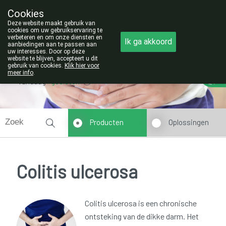
Cookies
Opgelet:
Deze website maakt gebruik van
NIEUW ADRES!
cookies om uw gebruikservaring te
verbeteren en om onze diensten en
011/42.25.56
Ik ga akkoord
aanbiedingen aan te passen aan
uw interesses. Door op deze
website te blijven, accepteert u dit
gebruik van cookies.
Klik hier voor
meer info
.
Vandaag
gesloten
Producten
Oplossingen
Colitis ulcerosa
Colitis ulcerosa is een chronische
ontsteking van de dikke darm. Het