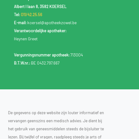
Albert I laan 8, 3582 KOERSEL
Tel:
011/42.25.56
E-mail:
koersel@apotheekzowel.be
Verantwoordelijke apotheker:
Heynen Greet
Vergunningsnummer apotheek:
713004
B.T.W.nr.:
BE 0432.797.667
De gegevens op deze website zijn louter informatief en
vervangen geenszins een medisch advies. Je dient bij
het gebruik van geneesmiddelen steeds de bijsluiter te
lezen. Bij twijfel of vragen, raadpleeg steeds je arts of