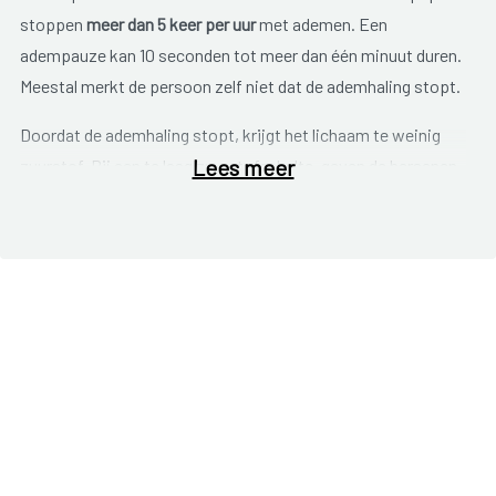
stoppen
meer dan 5 keer per uur
met ademen. Een
adempauze kan 10 seconden tot meer dan één minuut duren.
Meestal merkt de persoon zelf niet dat de ademhaling stopt.
Doordat de ademhaling stopt, krijgt het lichaam te weinig
Lees meer
zuurstof. Bij een te laag zuurstofgehalte, geven de hersenen
een alarmsignaal zodat de ademhaling weer hervat wordt.
Als gevolg van de vele ademstops, is de nachtrust verstoord.
Dit heeft gevolgen voor het functioneren overdag. Mensen
met slaapapneu zijn doorgaans vermoeid en kunnen overdag
last hebben van slaperigheid en concentratiestoornissen.
Andere
typische symptomen
die gepaard gaan met
slaapapneu zijn:
luid snurken;