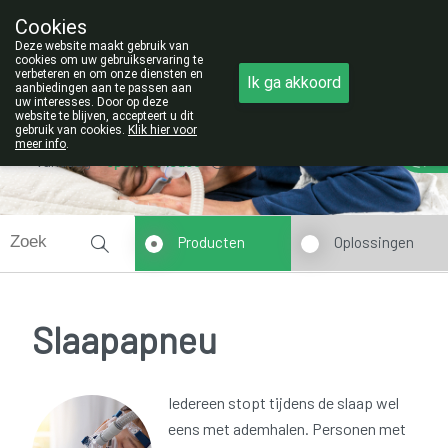
Cookies
Opgelet:
Deze website maakt gebruik van
NIEUW ADRES!
cookies om uw gebruikservaring te
verbeteren en om onze diensten en
011/42.25.56
Ik ga akkoord
aanbiedingen aan te passen aan
uw interesses. Door op deze
website te blijven, accepteert u dit
gebruik van cookies.
Klik hier voor
meer info
.
Vandaag
open tot 19u00
Producten
Oplossingen
Slaapapneu
Iedereen stopt tijdens de slaap wel
eens met ademhalen. Personen met