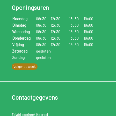
Openingsuren
een heelkundige ingreep.
Maandag
08u30
12u30
13u30
19u00
Dinsdag
08u30
12u30
13u30
19u00
Woensdag
08u30
12u30
13u30
19u00
Donderdag
08u30
12u30
13u30
19u00
Vrijdag
08u30
12u30
13u30
19u00
Zaterdag
gesloten
Zondag
gesloten
Volgende week
Contactgegevens
ZoWel apotheek Koersel