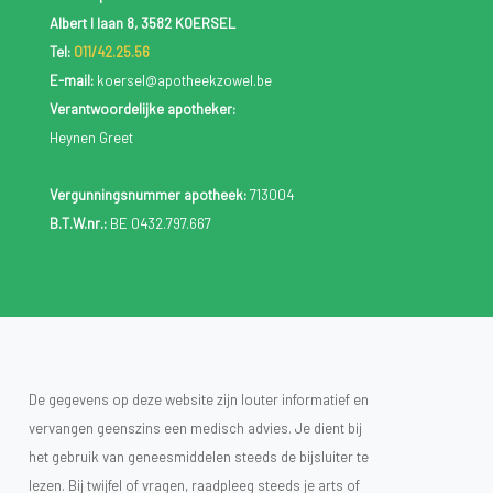
Albert I laan 8, 3582 KOERSEL
Tel:
011/42.25.56
E-mail:
koersel@apotheekzowel.be
Verantwoordelijke apotheker:
Heynen Greet
Vergunningsnummer apotheek:
713004
B.T.W.nr.:
BE 0432.797.667
De gegevens op deze website zijn louter informatief en
vervangen geenszins een medisch advies. Je dient bij
het gebruik van geneesmiddelen steeds de bijsluiter te
lezen. Bij twijfel of vragen, raadpleeg steeds je arts of