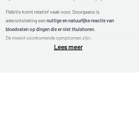
Flebitis komt relatief vaak voor. Doorgaans is
aderontsteking een
nuttige en natuurlijke reactie van
bloedvaten op dingen die er niet thuishoren
.
De meest voorkomende symptomen zijn:
Lees meer
lokale pijn;
roodheid rond de ontstoken ader;
eventuele zwellingen door vochtophopingen;
de ader kan als een harde streng aanvoelen.
Meestal ontstaat flebitis in een been (of lies), maar het kan
ook in de arm voorkomen of, minder vaak, elders in het
lichaam.
Meestal verdwijnt een aderontsteking na enkele dagen tot