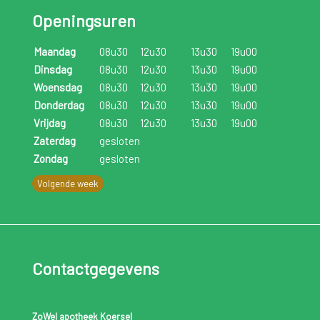
Openingsuren
zitten en de bloedtoevoer naar hart, hersenen of longen
blokkeert, is er een risico op een
hartinfarct, herseninfarct
Maandag
08u30
12u30
13u30
19u00
of longembolie
.
Dinsdag
08u30
12u30
13u30
19u00
Woensdag
08u30
12u30
13u30
19u00
Een andere complicatie is dat elk soort aderontsteking
Donderdag
08u30
12u30
13u30
19u00
geïnfecteerd kan raken door bacteriën. Een
bacteriële
Vrijdag
08u30
12u30
13u30
19u00
infectie
gaat meestal gepaard met kloppende pijn, roodheid
Zaterdag
gesloten
en zwelling door etter.
Zondag
gesloten
Volgende week
Ook is het mogelijk een
spatader
te krijgen door flebitis.
Contactgegevens
ZoWel apotheek Koersel