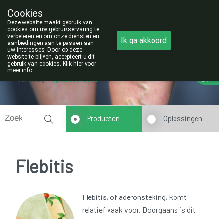
Cookies
Opgelet:
Deze website maakt gebruik van
NIEUW ADRES!
cookies om uw gebruikservaring te
verbeteren en om onze diensten en
011/42.25.56
Ik ga akkoord
aanbiedingen aan te passen aan
uw interesses. Door op deze
website te blijven, accepteert u dit
gebruik van cookies.
Klik hier voor
meer info
.
Vandaag
open tot 19u00
Producten
Oplossingen
Flebitis
Flebitis, of aderonsteking, komt
relatief vaak voor. Doorgaans is dit