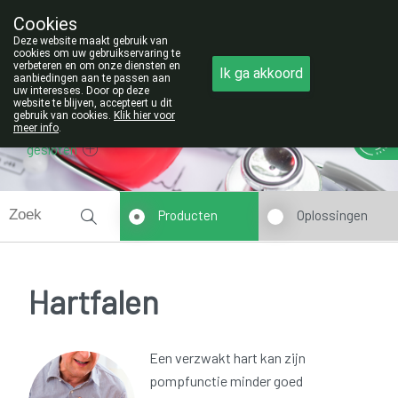
Cookies
Opgelet:
Deze website maakt gebruik van
NIEUW ADRES!
cookies om uw gebruikservaring te
verbeteren en om onze diensten en
011/42.25.56
Ik ga akkoord
aanbiedingen aan te passen aan
uw interesses. Door op deze
website te blijven, accepteert u dit
gebruik van cookies.
Klik hier voor
meer info
.
gesloten
Producten
Oplossingen
Hartfalen
Een verzwakt hart kan zijn
pompfunctie minder goed