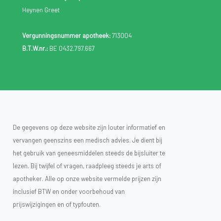
Heynen Greet
Vergunningsnummer apotheek:
713004
B.T.W.nr.:
BE 0432.797.667
De gegevens op deze website zijn louter informatief en
vervangen geenszins een medisch advies. Je dient bij
het gebruik van geneesmiddelen steeds de bijsluiter te
lezen. Bij twijfel of vragen, raadpleeg steeds je arts of
apotheker. Alle op onze website vermelde prijzen zijn
inclusief BTW en onder voorbehoud van
prijswijzigingen en of typfouten.