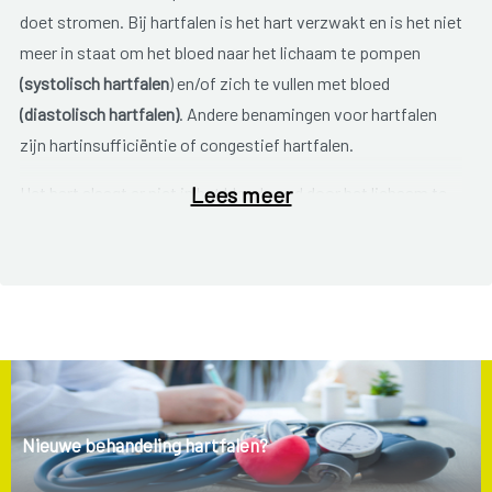
doet stromen. Bij hartfalen is het hart verzwakt en is het niet
meer in staat om het bloed naar het lichaam te pompen
(systolisch hartfalen
) en/of zich te vullen met bloed
(diastolisch hartfalen)
. Andere benamingen voor hartfalen
zijn hartinsufficiëntie of congestief hartfalen.
Lees meer
Het hart slaagt er niet in het bloed goed door het lichaam te
pompen. Dat betekent dat de organen en weefsels in je
lichaam minder goed van bloed, en dus van voedingsstoffen
en zuurstof, worden voorzien. Daardoor word je snel
kortademig en moe. In het begin is vaak slechts één zijde van
het hart aangetast. We spreken van
chronisch hartfalen
aan
de linkerzijde of aan de rechterzijde. Soms blijft het hartfalen
beperkt tot de rechterzijde. Dit geeft vochtophoping in de
weefsels, vooral ter hoogte van je enkels en voeten, die
Nieuwe behandeling hartfalen?
daardoor dikker worden. Bij hartfalen aan de linkerzijde hoop