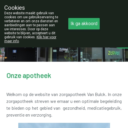
Cookies
Opgelet:
Deze website maakt gebruik van
NIEUW ADRES!
cookies om uw gebruikservaring te
verbeteren en om onze diensten en
Ik ga akkoord
011/42.25.56
aanbiedingen aan te passen aan
uw interesses. Door op deze
website te blijven, accepteert u dit
gebruik van cookies.
Klik hier voor
meer info
.
Vandaag
open tot 19u00
Onze apotheek
Welkom op de website van zorgapotheek Van Bulck. In onze
zorgapotheek streven we ernaar u een optimale begeleiding
te bieden op het gebied van gezondheid, medicatiegebruik,
preventie en verzorging.