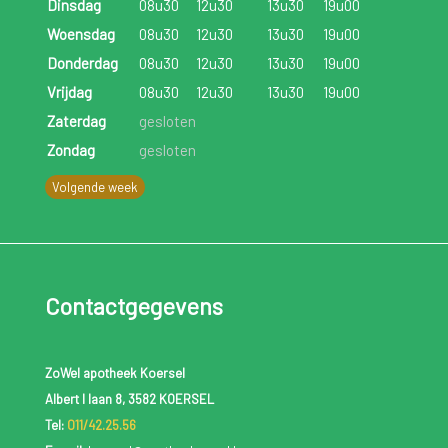
Dinsdag
08u30
12u30
13u30
19u00
Woensdag
08u30
12u30
13u30
19u00
Donderdag
08u30
12u30
13u30
19u00
Vrijdag
08u30
12u30
13u30
19u00
Zaterdag
gesloten
Zondag
gesloten
Volgende week
Contactgegevens
ZoWel apotheek Koersel
Albert I laan 8, 3582 KOERSEL
Tel:
011/42.25.56