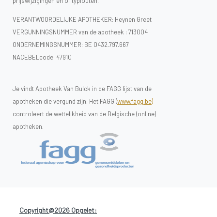
prijswijzigingen en of typfouten.
VERANTWOORDELIJKE APOTHEKER: Heynen Greet
VERGUNNINGSNUMMER van de apotheek :
713004
ONDERNEMINGSNUMMER:
BE 0432.797.667
NACEBELcode: 47910
Je vindt Apotheek Van Bulck in de FAGG lijst van de
apotheken die vergund zijn. Het FAGG (
www.fagg.be)
controleert de wettelikheid van de Belgische (online)
apotheken.
Copyright@2026 Opgelet: