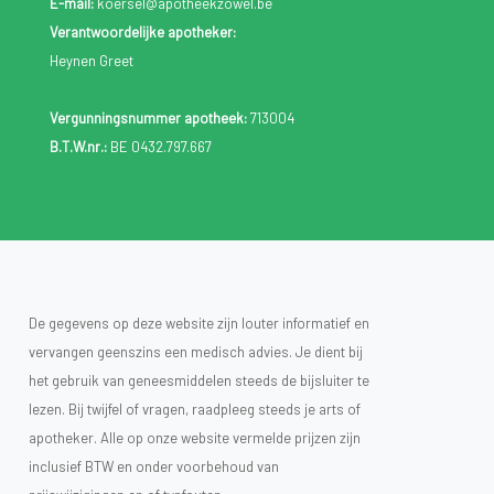
E-mail:
koersel@apotheekzowel.be
Verantwoordelijke apotheker:
Heynen Greet
Vergunningsnummer apotheek:
713004
B.T.W.nr.:
BE 0432.797.667
De gegevens op deze website zijn louter informatief en
vervangen geenszins een medisch advies. Je dient bij
het gebruik van geneesmiddelen steeds de bijsluiter te
lezen. Bij twijfel of vragen, raadpleeg steeds je arts of
apotheker. Alle op onze website vermelde prijzen zijn
inclusief BTW en onder voorbehoud van