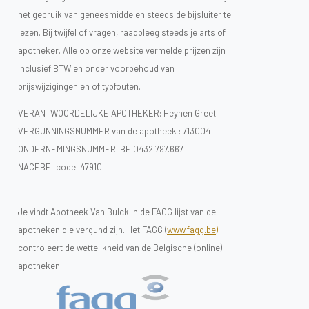
het gebruik van geneesmiddelen steeds de bijsluiter te
lezen. Bij twijfel of vragen, raadpleeg steeds je arts of
apotheker. Alle op onze website vermelde prijzen zijn
inclusief BTW en onder voorbehoud van
prijswijzigingen en of typfouten.
VERANTWOORDELIJKE APOTHEKER: Heynen Greet
VERGUNNINGSNUMMER van de apotheek :
713004
ONDERNEMINGSNUMMER:
BE 0432.797.667
NACEBELcode: 47910
Je vindt Apotheek Van Bulck in de FAGG lijst van de
apotheken die vergund zijn. Het FAGG (
www.fagg.be)
controleert de wettelikheid van de Belgische (online)
apotheken.