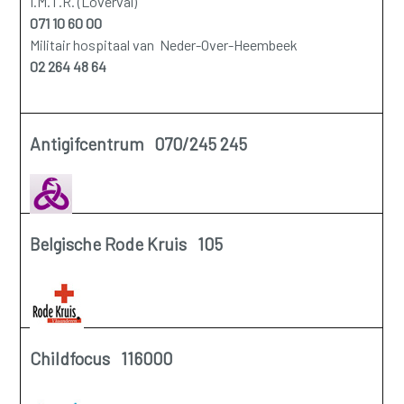
I.M.T.R. (Loverval)
071 10 60 00
Militair hospitaal van Neder-Over-Heembeek
02 264 48 64
Antigifcentrum 070/245 245
Belgische Rode Kruis 105
Childfocus 116000