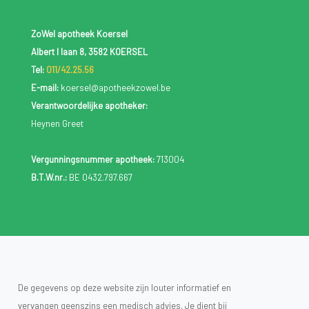
ZoWel apotheek Koersel
Albert I laan 8, 3582 KOERSEL
Tel:
011/42.25.56
E-mail:
koersel@apotheekzowel.be
Verantwoordelijke apotheker:
Heynen Greet
Vergunningsnummer apotheek:
713004
B.T.W.nr.:
BE 0432.797.667
De gegevens op deze website zijn louter informatief en
vervangen geenszins een medisch advies. Je dient bij