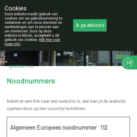
Cookies
Opgelet:
Deze website maakt gebruik van
NIEUW ADRES!
cookies om uw gebruikservaring te
verbeteren en om onze diensten en
Ik ga akkoord
011/42.25.56
aanbiedingen aan te passen aan
uw interesses. Door op deze
website te blijven, accepteert u dit
gebruik van cookies.
Klik hier voor
meer info
.
gesloten
Noodnummers
Indien er een link naar een website is, dan kan je de website
openen door op het icoontje te klikken.
Algemeen Europees noodnummer 112