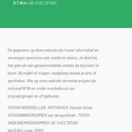
B.T.W.nr.:
BE 0432.797.667
De gegevens op deze website zijn louter informatief en
vervangen geenszins een medisch advies. Je dient bij
het gebruik van geneesmiddelen steeds de bijsluiter te
lezen. Bij twijfel of vragen, raadpleeg steeds je arts of
apotheker. Alle op onze website vermelde prijzen zijn
inclusief BTW en onder voorbehoud van
prijswijzigingen en of typfouten.
VERANTWOORDELIJKE APOTHEKER: Heynen Greet
VERGUNNINGSNUMMER van de apotheek :
713004
ONDERNEMINGSNUMMER:
BE 0432.797.667
NACEBELcode: 47910