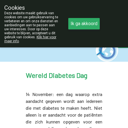
Cookies
Opgelet:
Deze website maakt gebruik van
NIEUW ADRES!
cookies om uw gebruikservaring te
verbeteren en om onze diensten en
Ik ga akkoord
011/42.25.56
aanbiedingen aan te passen aan
uw interesses. Door op deze
website te blijven, accepteert u dit
gebruik van cookies.
Klik hier voor
meer info
.
gesloten
Wereld Diabetes Dag
14 November: een dag waarop extra
aandacht gegeven wordt aan iedereen
die met diabetes te maken heeft. Niet
alleen is er aandacht voor de patiënten
die zich kunnen opgeven voor een