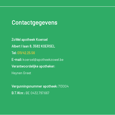
Contactgegevens
ZoWel apotheek Koersel
Albert I laan 8, 3582 KOERSEL
Tel:
011/42.25.56
E-mail:
koersel@apotheekzowel.be
Verantwoordelijke apotheker:
Heynen Greet
Vergunningsnummer apotheek:
713004
B.T.W.nr.:
BE 0432.797.667