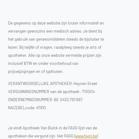
De gegevens op deze website zijn louter informatief en
vervangen geenszins een medisch advies. Je dient bij
het gebruik van geneesmiddelen steeds de bijsluiter te
lezen. Bij twijfel of vragen, raadpleeg steeds je arts of
apotheker. Alle op onze website vermelde prijzen zijn
inclusief BTW en onder voorbehoud van
prijswijzigingen en of typfouten.
VERANTWOORDELIJKE APOTHEKER: Heynen Greet
VERGUNNINGSNUMMER van de apotheek :
713004
ONDERNEMINGSNUMMER:
BE 0432.797.667
NACEBELcode: 47910
Je vindt Apotheek Van Bulck in de FAGG lijst van de
apotheken die vergund zijn. Het FAGG (
www.fagg.be)