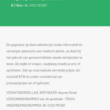
B.T.W.nr.:
BE 0432.797.667
De gegevens op deze website zijn louter informatief en
vervangen geenszins een medisch advies. Je dient bij
het gebruik van geneesmiddelen steeds de bijsluiter te
lezen. Bij twijfel of vragen, raadpleeg steeds je arts of
apotheker. Alle op onze website vermelde prijzen zijn
inclusief BTW en onder voorbehoud van
prijswijzigingen en of typfouten.
VERANTWOORDELIJKE APOTHEKER: Heynen Greet
VERGUNNINGSNUMMER van de apotheek :
713004
ONDERNEMINGSNUMMER:
BE 0432.797.667