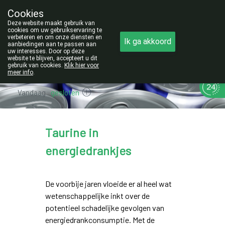
Cookies
Opgelet:
Deze website maakt gebruik van
NIEUW ADRES!
cookies om uw gebruikservaring te
verbeteren en om onze diensten en
Ik ga akkoord
011/42.25.56
aanbiedingen aan te passen aan
uw interesses. Door op deze
website te blijven, accepteert u dit
gebruik van cookies.
Klik hier voor
meer info
.
Vandaag
gesloten
Taurine in
energiedrankjes
De voorbije jaren vloeide er al heel wat
wetenschappelijke inkt over de
potentieel schadelijke gevolgen van
energiedrankconsumptie. Met de