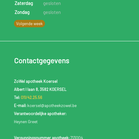
Zaterdag
gesloten
Zondag
gesloten
Volgende week
Contactgegevens
ZoWel apotheek Koersel
Albert I laan 8, 3582 KOERSEL
Tel:
011/42.25.56
E-mail:
koersel@apotheekzowel.be
Verantwoordelijke apotheker:
Heynen Greet
Vergunningsnummer apotheek:
713004