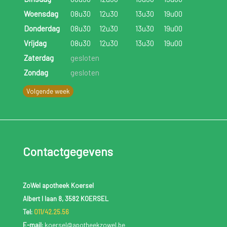
Woensdag
08u30
12u30
13u30
19u00
Donderdag
08u30
12u30
13u30
19u00
Vrijdag
08u30
12u30
13u30
19u00
Zaterdag
gesloten
Zondag
gesloten
Volgende week
Contactgegevens
ZoWel apotheek Koersel
Albert I laan 8, 3582 KOERSEL
Tel:
011/42.25.56
E-mail:
koersel@apotheekzowel.be