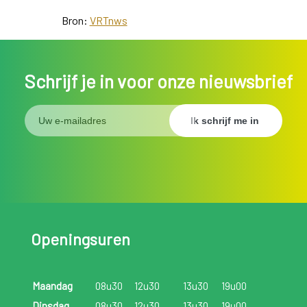
Bron:
VRTnws
Schrijf je in voor onze nieuwsbrief
Openingsuren
Maandag
08u30
12u30
13u30
19u00
Dinsdag
08u30
12u30
13u30
19u00