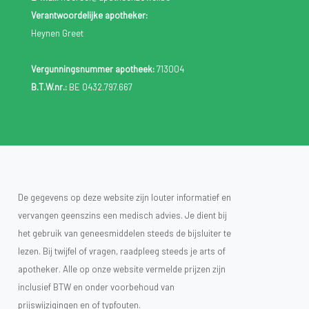
Verantwoordelijke apotheker:
Heynen Greet
Vergunningsnummer apotheek:
713004
B.T.W.nr.:
BE 0432.797.667
De gegevens op deze website zijn louter informatief en
vervangen geenszins een medisch advies. Je dient bij
het gebruik van geneesmiddelen steeds de bijsluiter te
lezen. Bij twijfel of vragen, raadpleeg steeds je arts of
apotheker. Alle op onze website vermelde prijzen zijn
inclusief BTW en onder voorbehoud van
prijswijzigingen en of typfouten.