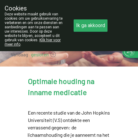
Cookies
Opgelet:
Deze website maakt gebruik van
NIEUW ADRES!
cookies om uw gebruikservaring te
verbeteren en om onze diensten en
Ik ga akkoord
011/42.25.56
aanbiedingen aan te passen aan
uw interesses. Door op deze
website te blijven, accepteert u dit
gebruik van cookies.
Klik hier voor
meer info
.
Vandaag
gesloten
Optimale houding na
inname medicatie
Een recente studie van de John Hopkins
Universiteit (V.S) ontdekte een
verrassend gegeven: de
lichaamshouding die je aanneemt na het