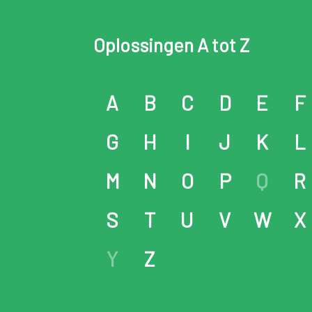
Oplossingen A tot Z
A
B
C
D
E
F
G
H
I
J
K
L
M
N
O
P
Q
R
S
T
U
V
W
X
Y
Z