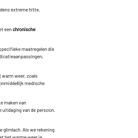
dens extreme hitte.
et een
chronische
pecifieke maatregelen die
dicatieaanpassingen,
j warm weer, zoals
onmiddellijk medische
 te maken van
e uitdaging van de persoon.
e glimlach. Als we rekening
at het warme weer je