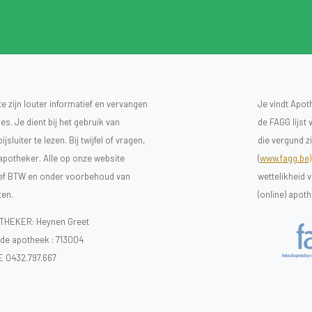
 zijn louter informatief en vervangen
Je vindt Apot
s. Je dient bij het gebruik van
de FAGG lijst
luiter te lezen. Bij twijfel of vragen,
die vergund z
 apotheker. Alle op onze website
(
www.fagg.be)
sief BTW en onder voorbehoud van
wettelikheid 
ten.
(online) apot
HEKER: Heynen Greet
e apotheek :
713004
E 0432.797.667