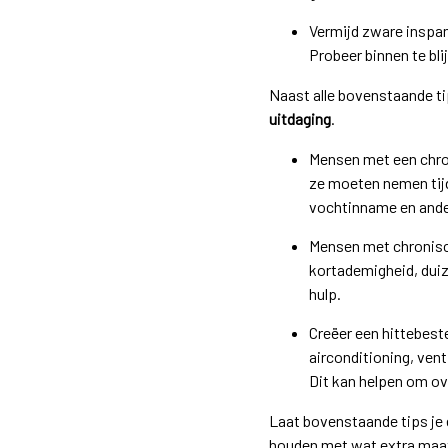
Vermijd zware inspa
Probeer binnen te bli
Naast alle bovenstaande t
uitdaging
.
Mensen met een chro
ze moeten nemen tij
vochtinname en ander
Mensen met chronisc
kortademigheid, dui
hulp.
Creëer een hittebest
airconditioning, ven
Dit kan helpen om ov
Laat bovenstaande tips je 
houden met wat extra maat