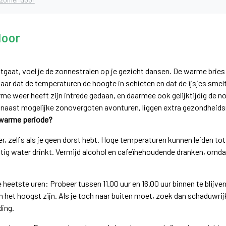
door
itgaat, voel je de zonnestralen op je gezicht dansen. De warme bries
 jaar dat de temperaturen de hoogte in schieten en dat de ijsjes smelt
me weer heeft zijn intrede gedaan, en daarmee ook gelijktijdig de no
 naast mogelijke zonovergoten avonturen, liggen extra gezondheidsri
e warme periode?
, zelfs als je geen dorst hebt. Hoge temperaturen kunnen leiden tot
atig water drinkt. Vermijd alcohol en cafeïnehoudende dranken, omda
de heetste uren: Probeer tussen 11.00 uur en 16.00 uur binnen te blijve
n het hoogst zijn. Als je toch naar buiten moet, zoek dan schaduwri
ding.