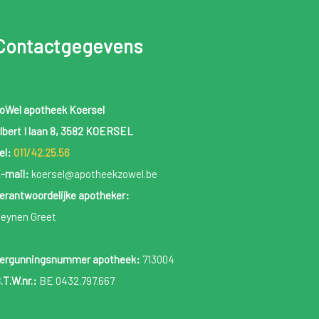
Contactgegevens
oWel apotheek Koersel
lbert I laan 8, 3582 KOERSEL
el:
011/42.25.56
-mail:
koersel@apotheekzowel.be
erantwoordelijke apotheker:
eynen Greet
ergunningsnummer apotheek:
713004
.T.W.nr.:
BE 0432.797.667