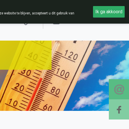
Ik ga akkoord
ebsite te blijven, accepteert u dit gebruik van
Aanmelden