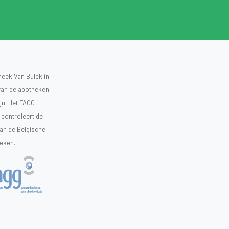
heek Van Bulck in
 van de apotheken
ijn. Het FAGG
controleert de
van de Belgische
heken.