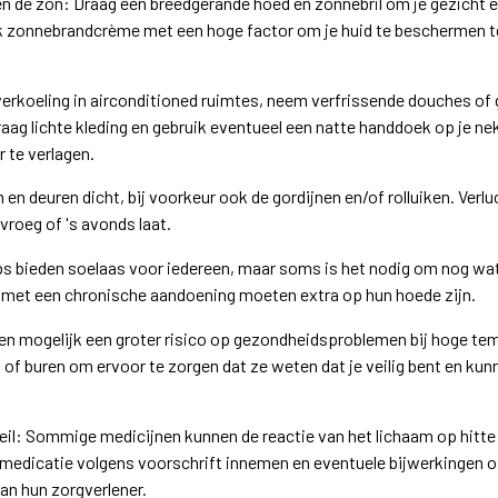
n de zon: Draag een breedgerande hoed en zonnebril om je gezicht
k zonnebrandcrème met een hoge factor om je huid te beschermen t
 verkoeling in airconditioned ruimtes, neem verfrissende douches of 
Draag lichte kleding en gebruik eventueel een natte handdoek op je n
 te verlagen.
n en deuren dicht, bij voorkeur ook de gordijnen en/of rolluiken. Ver
vroeg of 's avonds laat.
s bieden soelaas voor iedereen, maar soms is het nodig om nog wat 
met een chronische aandoening moeten extra op hun hoede zijn.
 mogelijk een groter risico op gezondheidsproblemen bij hoge temp
 of buren om ervoor te zorgen dat ze weten dat je veilig bent en ku
il: Sommige medicijnen kunnen de reactie van het lichaam op hitte
edicatie volgens voorschrift innemen en eventuele bijwerkingen of
n hun zorgverlener.