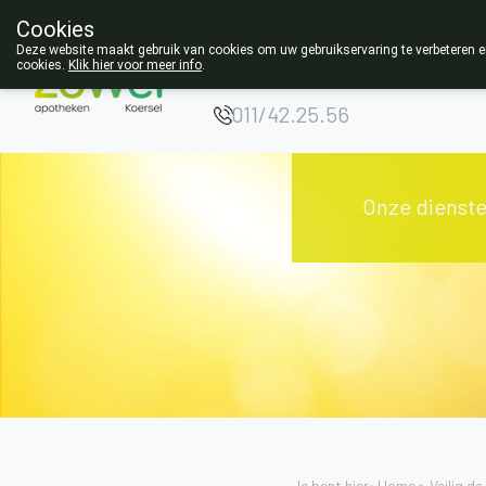
Cookies
Opgelet:
Deze website maakt gebruik van cookies om uw gebruikservaring te verbeteren en
cookies.
Klik hier voor meer info
.
NIEUW ADRES!
011/42.25.56
Onze dienst
Je bent hier: Home >
Veilig d