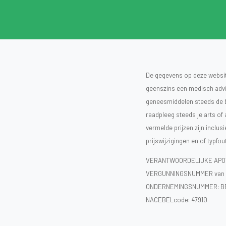
De gegevens op deze website
geenszins een medisch advie
geneesmiddelen steeds de bijs
raadpleeg steeds je arts of
vermelde prijzen zijn inclu
prijswijzigingen en of typfou
VERANTWOORDELIJKE APOT
VERGUNNINGSNUMMER van d
ONDERNEMINGSNUMMER:
B
NACEBELcode: 47910