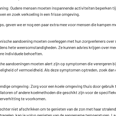
nning: Oudere mensen moeten inspannende activiteiten beperken tij
jven en zoek verkoeling in een frisse omgeving.
ips, geven we er nog een paar extra mee voor mensen die kampen m
nische aandoening moeten overleggen met hun zorgverleners over s
dens hete weersomstandigheden. Ze kunnen advies krijgen over me
e individuele behoeften.
he aandoeningen moeten alert zijn op symptomen die verergeren bi
zeligheid of vermoeidheid. Als deze symptomen optreden, zoek dan 
endige omgeving: Zorg voor een koele omgeving thuis door gebruik
tilatoren of andere koelmethoden die geschikt zijn voor de specifiek
erverhitting te voorkomen.
echter niet afschrikken om te genieten van de zon met haar stralend
regelen, kan je volop genieten van de aangename temperaturen. La