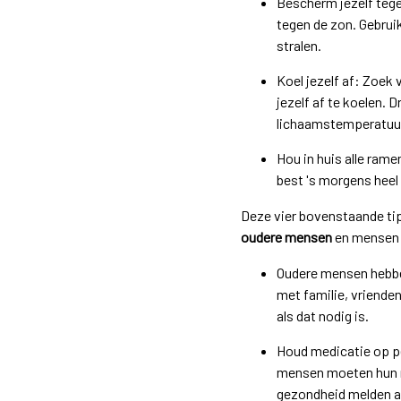
Bescherm jezelf tege
tegen de zon. Gebrui
stralen.
Koel jezelf af: Zoek
jezelf af te koelen. 
lichaamstemperatuur
Hou in huis alle rame
best 's morgens heel 
Deze vier bovenstaande tip
oudere mensen
en mensen 
Oudere mensen hebben
met familie, vrienden
als dat nodig is.
Houd medicatie op pe
mensen moeten hun m
gezondheid melden aa