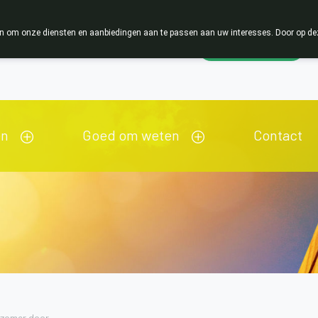
 om onze diensten en aanbiedingen aan te passen aan uw interesses. Door op deze w
Wachtdienst
Vandaag
open tot 19u00
en
Goed om weten
Contact
e zomer door