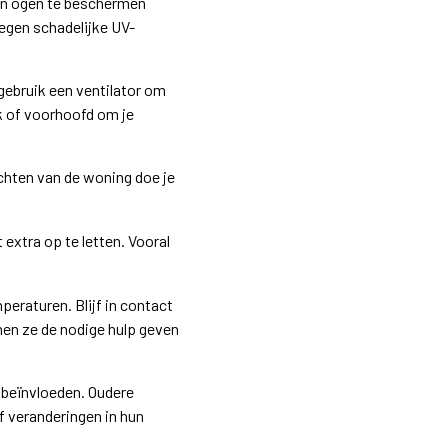
 en ogen te beschermen
egen schadelijke UV-
gebruik een ventilator om
ek of voorhoofd om je
luchten van de woning doe je
extra op te letten. Vooral
eraturen. Blijf in contact
nnen ze de nodige hulp geven
 beïnvloeden. Oudere
 veranderingen in hun