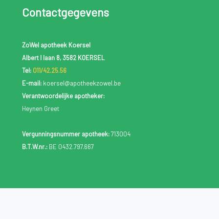
Contactgegevens
ZoWel apotheek Koersel
Albert I laan 8, 3582 KOERSEL
Tel:
011/42.25.56
E-mail:
koersel@apotheekzowel.be
Verantwoordelijke apotheker:
Heynen Greet
Vergunningsnummer apotheek:
713004
B.T.W.nr.:
BE 0432.797.667