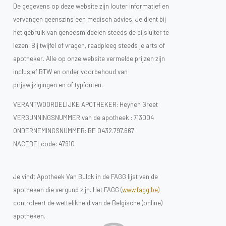
De gegevens op deze website zijn louter informatief en
vervangen geenszins een medisch advies. Je dient bij
het gebruik van geneesmiddelen steeds de bijsluiter te
lezen. Bij twijfel of vragen, raadpleeg steeds je arts of
apotheker. Alle op onze website vermelde prijzen zijn
inclusief BTW en onder voorbehoud van
prijswijzigingen en of typfouten.
VERANTWOORDELIJKE APOTHEKER: Heynen Greet
VERGUNNINGSNUMMER van de apotheek :
713004
ONDERNEMINGSNUMMER:
BE 0432.797.667
NACEBELcode: 47910
Je vindt Apotheek Van Bulck in de FAGG lijst van de
apotheken die vergund zijn. Het FAGG (
www.fagg.be)
controleert de wettelikheid van de Belgische (online)
apotheken.